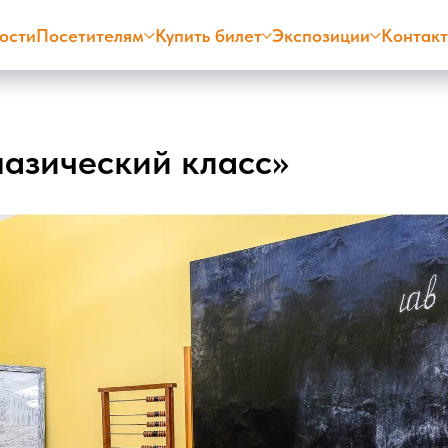
ости
Посетителям
Купить билет
Экспозиции
Контак
назический класс»