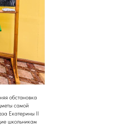
нняя обстановка
дметы самой
за Екатерины II
ющие школьникам