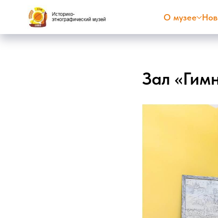
О музее
Нов
Зал «Гим