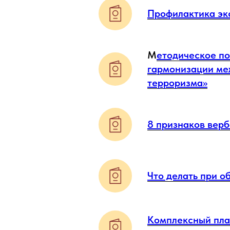
Профилактика эк
М
етодическое по
гармонизации ме
терроризма»
8 признаков вер
Что делать при о
Комплексный пла