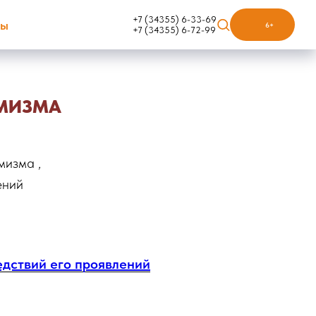
+7 (34355) 6-33-69
ты
6+
+7 (34355) 6-72-99
ЕМИЗМА
мизма ,
ений
едствий его проявлений