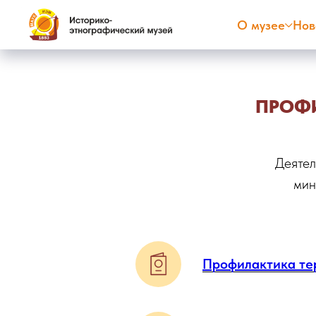
О музее
Нов
ПРОФИ
Деятел
мин
Профилактика тер