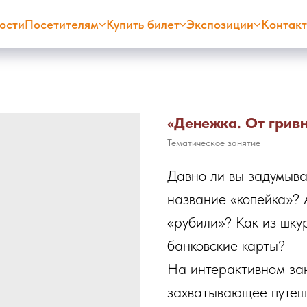
ости
Посетителям
Купить билет
Экспозиции
Контак
«Денежка. От гривн
Тематическое занятие
Давно ли вы задумыва
название «копейка»? А
«рубили»? Как из шку
банковские карты?
На интерактивном зан
захватывающее путеше