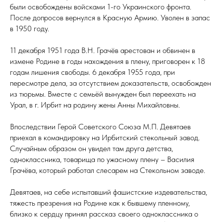
были освобождены войсками 1-го Украинского фронта.
После допросов вернулся в Красную Армию. Уволен в запас
в 1950 году.
11 декабря 1951 года В.Н. Грачёв арестован и обвинен в
измене Родине в годы нахождения в плену, приговорен к 18
годам лишения свободы. 6 декабря 1955 года, при
пересмотре дела, за отсутствием доказательств, освобожден
из тюрьмы. Вместе с семьёй вынужден был переехать на
Урал, в г. Ирбит на родину жены Анны Михайловны.
Впоследствии Герой Советского Союза М.П. Девятаев
приехал в командировку на Ирбитский стекольный завод.
Случайным образом он увидел там друга детства,
одноклассника, товарища по ужасному плену – Василия
Грачёва, который работал слесарем на Стекольном заводе.
Девятаев, на себе испытавший фашистские издевательства,
тяжесть презрения на Родине как к бывшему пленному,
близко к сердцу принял рассказ своего одноклассника о