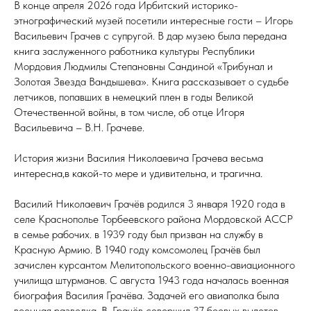
В конце апреля 2026 года Ирбитский историко-
этнографический музей посетили интересные гости – Игорь
Васильевич Грачев с супругой. В дар музею была передана
книга заслуженного работника культуры Республики
Мордовия Людмилы Степановны Сандиной «Трибунал и
Золотая Звезда Вандышева». Книга рассказывает о судьбе
летчиков, попавших в немецкий плен в годы Великой
Отечественной войны, в том числе, об отце Игоря
Васильевича – В.Н. Грачеве.
История жизни Василия Николаевича Грачева весьма
интересна,в какой-то мере и удивительна, и трагична.
Василий Николаевич Грачёв родился 3 января 1920 года в
селе Краснополье Торбеевского района Мордовской АССР
в семье рабочих. в 1939 году был призван на службу в
Красную Армию. В 1940 году комсомолец Грачёв был
зачислен курсантом Мелитопольского военно-авиационного
училища штурманов. С августа 1943 года началась военная
биография Василия Грачёва. Задачей его авиаполка была
военная разведка. В. Грачёв совершил 37 боевых вылетов,