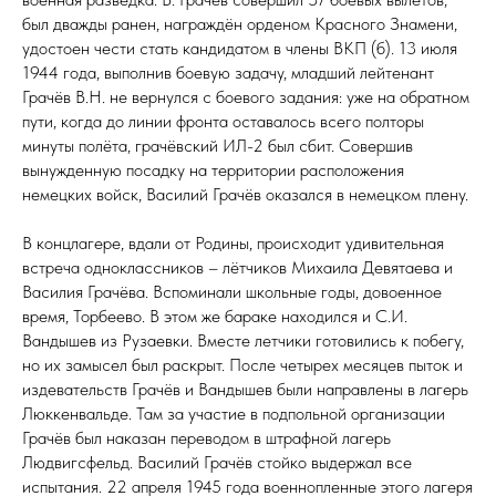
был дважды ранен, награждён орденом Красного Знамени,
удостоен чести стать кандидатом в члены ВКП (б). 13 июля
1944 года, выполнив боевую задачу, младший лейтенант
Грачёв В.Н. не вернулся с боевого задания: уже на обратном
пути, когда до линии фронта оставалось всего полторы
минуты полёта, грачёвский ИЛ-2 был сбит. Совершив
вынужденную посадку на территории расположения
немецких войск, Василий Грачёв оказался в немецком плену.
В концлагере, вдали от Родины, происходит удивительная
встреча одноклассников – лётчиков Михаила Девятаева и
Василия Грачёва. Вспоминали школьные годы, довоенное
время, Торбеево. В этом же бараке находился и С.И.
Вандышев из Рузаевки. Вместе летчики готовились к побегу,
но их замысел был раскрыт. После четырех месяцев пыток и
издевательств Грачёв и Вандышев были направлены в лагерь
Люккенвальде. Там за участие в подпольной организации
Грачёв был наказан переводом в штрафной лагерь
Людвигсфельд. Василий Грачёв стойко выдержал все
испытания. 22 апреля 1945 года военнопленные этого лагеря