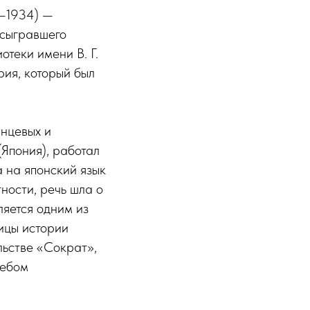
9–1934) —
 сыгравшего
теки имени В. Г.
рия, который был
нцевых и
(Япония), работал
 на японский язык
ности, речь шла о
ляется одним из
ицы истории
льстве «Сократ»,
лебом