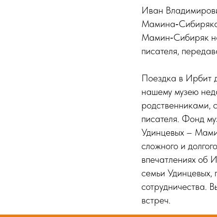
Иван Владимирович
Мамина‑Сибиряка в
Мамин‑Сибиряк на 
писателя, передав
Поездка в Ирбит д
нашему музею нед
родственниками, 
писателя. Фонд му
Удинцевых – Мамин
сложного и долгог
впечатлениях об И
семьи Удинцевых, 
сотрудничества. 
встреч.