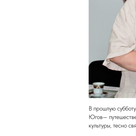
В прошлую суббот
Югов— путешествен
культуры, тесно с