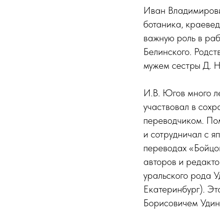
Иван Владимирови
ботаника, краевед
важную роль в раб
Белинского. Родст
мужем сестры Д. 
И.В. Югов много 
участвовал в сохр
переводчиком. По
и сотрудничал с я
переводах «Бойцов
авторов и редакто
уральского рода У
Екатеринбург). Эт
Борисовичем Удин