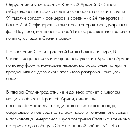
Окружение и уничтожение Красной Армией 330 тысяч
отборных фашистских солдат и офицеров, пленение свыше
91 тысячи солдат и офицеров и среди них 24 генералов и
более 2.500 офицеров, в том числе генерал-фельдмаршала
фон-Паулюса, вот цена, которой Гитлер расплатился за свою
попытку овладеть Сталинградом.
Но значение Сталинградской битвы больше и шире. В
Сталинграде началось мощное наступление Красной Армии
по всему фронту, нанесшее немцам колоссальные потери и
предрешившее дело окончательного разгрома немецкой
армии.
Битва за Сталинград отныне и до века станет символом
мощи и доблести Красной Армии, символом
непоколебимости духа и единства советского народа,
одержавшего под водительством нашего гениального вождя
и полководца Генералиссимуса товарища Сталина всемирно
историческую победу в Отечественной войне 1941-45 гг.