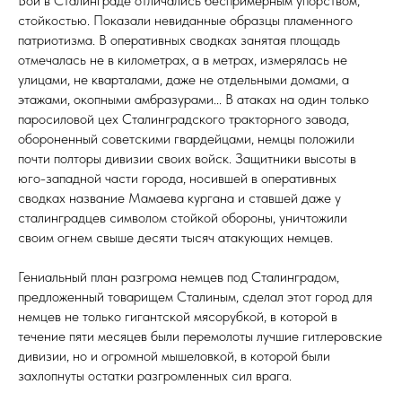
Бои в Сталинграде отличались беспримерным упорством,
стойкостью. Показали невиданные образцы пламенного
патриотизма. В оперативных сводках занятая площадь
отмечалась не в километрах, а в метрах, измерялась не
улицами, не кварталами, даже не отдельными домами, а
этажами, окопными амбразурами... В атаках на один только
паросиловой цех Сталинградского тракторного завода,
обороненный советскими гвардейцами, немцы положили
почти полторы дивизии своих войск. Защитники высоты в
юго-западной части города, носившей в оперативных
сводках название Мамаева кургана и ставшей даже у
сталинградцев символом стойкой обороны, уничтожили
своим огнем свыше десяти тысяч атакующих немцев.
Гениальный план разгрома немцев под Сталинградом,
предложенный товарищем Сталиным, сделал этот город для
немцев не только гигантской мясорубкой, в которой в
течение пяти месяцев были перемолоты лучшие гитлеровские
дивизии, но и огромной мышеловкой, в которой были
захлопнуты остатки разгромленных сил врага.