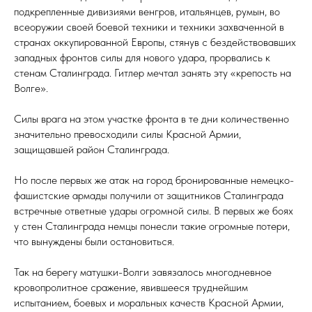
подкрепленные дивизиями венгров, итальянцев, румын, во
всеоружии своей боевой техники и техники захваченной в
странах оккупированной Европы, стянув с бездействовавших
западных фронтов силы для нового удара, прорвались к
стенам Сталинграда. Гитлер мечтал занять эту «крепость на
Волге».
Силы врага на этом участке фронта в те дни количественно
значительно превосходили силы Красной Армии,
защищавшей район Сталинграда.
Но после первых же атак на город бронированные немецко-
фашистские армады получили от защитников Сталинграда
встречные ответные удары огромной силы. В первых же боях
у стен Сталинграда немцы понесли такие огромные потери,
что вынуждены были остановиться.
Так на берегу матушки-Волги завязалось многодневное
кровопролитное сражение, явившееся труднейшим
испытанием, боевых и моральных качеств Красной Армии,