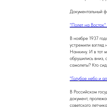
Документальный ф
"Полет на Восток" 
В ноябре 1937 год
устремили взгляд 
Нанкину. И в тот 
обрушились вниз, 
самолеты? Кто си
"Голубое небо и ал
В Российском гос
документ, пролежа
советского летчик