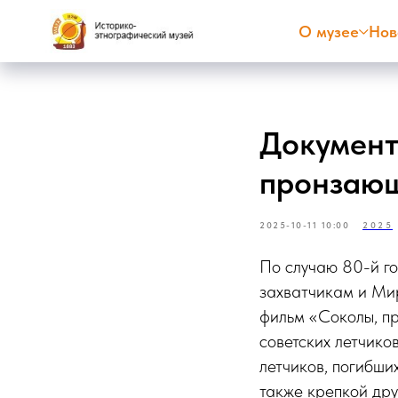
О музее
Нов
Документ
пронзающ
2025-10-11 10:00
2025
По случаю 80-й г
захватчикам и Ми
фильм «Соколы, п
советских летчико
летчиков, погибши
также крепкой дру