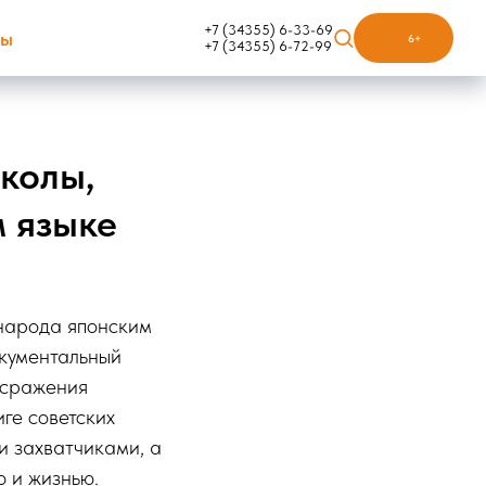
+7 (34355) 6-33-69
ты
6+
+7 (34355) 6-72-99
колы,
 языке
 народа японским
кументальный
 сражения
иге советских
и захватчиками, а
 и жизнью.