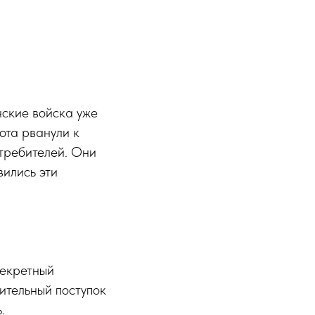
нские войска уже
ота рванули к
стребителей. Они
вились эти
секретный
ительный поступок
.