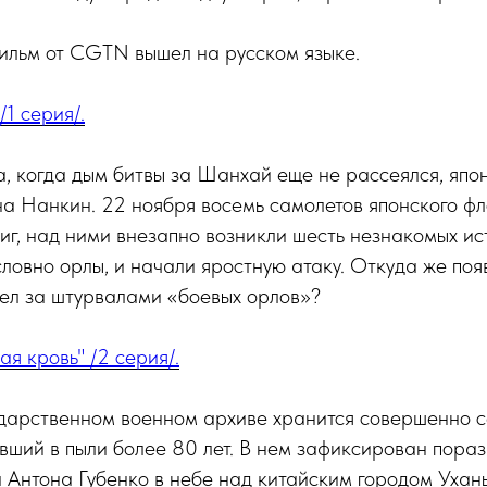
ильм от CGTN вышел на русском языке.
/1 серия/.
а, когда дым битвы за Шанхай еще не рассеялся, япо
на Нанкин. 22 ноября восемь самолетов японского фл
миг, над ними внезапно возникли шесть незнакомых и
словно орлы, и начали яростную атаку. Откуда же поя
дел за штурвалами «боевых орлов»?
ая кровь" /2 серия/.
ударственном военном архиве хранится совершенно 
вший в пыли более 80 лет. В нем зафиксирован пораз
а Антона Губенко в небе над китайским городом Ухань