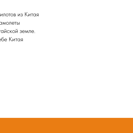
илотов из Китая
самолеты
тайской земле.
ебе Китая