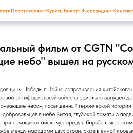
ости
Посетителям
Купить билет
Экспозиции
Контак
альный фильм от CGTN "Со
ие небо" вышел на русском
одовщины Победы в Войне сопротивления китайского
ровой антифашистской войне специально выпущен до
ронзающие небо», посвященный героической истории
в-добровольцев в небе Китая, глубокой памяти о подв
х при помощи китайскому народу в борьбе с японским
жбе между народами двух стран, скрепленной кровью