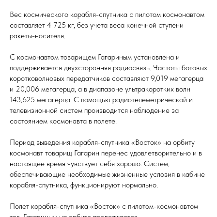
Вес космического корабля-спутника с пилотом космонавтом
составляет 4 725 кг, без учета веса конечной ступени
ракеты-носителя.
С космонавтом товарищем Гагариным установлена и
поддерживается двухсторонняя радиосвязь. Частоты ботовых
коротковолновых передатчиков составляют 9,019 мегагерца
и 20,006 мегагерца, а в диапазоне ультракоротких волн
143,625 мегагерца. С помощью радиотелеметрической и
телевизионной систем производится наблюдение за
состоянием космонавта в полете.
Период выведения корабля-спутника «Восток» на орбиту
космонавт товарищ Гагарин перенес удовлетворительно и в
настоящее время чувствует себя хорошо. Систем,
обеспечивающие необходимые жизненные условия в кабине
корабля-спутника, функционируют нормально.
Полет корабля-спутника «Восток» с пилотом-космонавтом
тов. Гагариным на орбите продолжается.