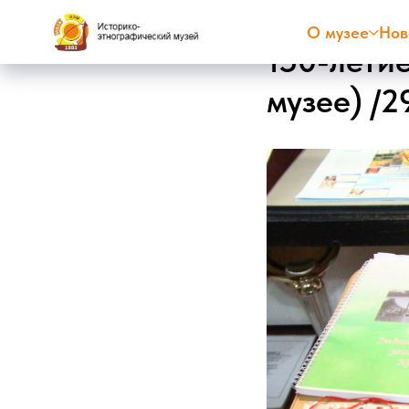
О музее
Нов
150-лети
музее) /2