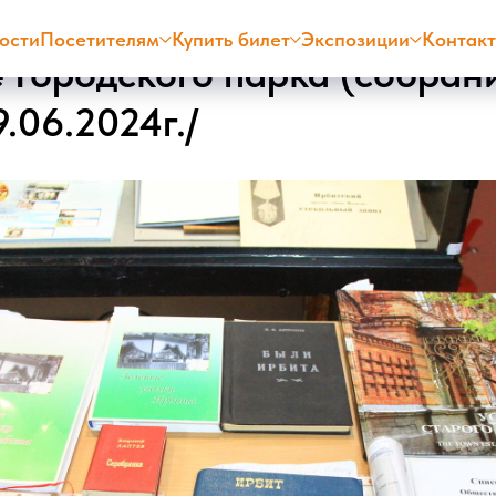
ости
Посетителям
Купить билет
Экспозиции
Контак
е Городского парка (собран
9.06.2024г./