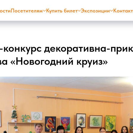
ости
Посетителям
Купить билет
Экспозиции
Контак
-конкурс декоративна-при
ва «Новогодний круиз»